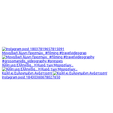
Μοναδική λίμνη Πρεσπών.. #filming #travelvideograp
Άλλη μια Ελληνίδα... Η Κυρά των Μαρασίων...
Καλή κι Ευλογημένη Ανάσταση!
Instagram post 18430360678027650