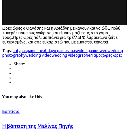
Ωρες ώρες ο Θανάσης και η Αριάδνη με κάνουν και νοιώθω πολύ
τυχερός που τους γνώρισα,και είμουν μαζί τους στο γάμο
τους..Ωρες ώρες πάλι με πιάνει μια τρέλλα! Φιλαράκια,να ζείτε
ευτυχισμένοι,και σας ευχαριστώ που με εμπιστευτήκατε!
Tags:
antypas
gamos
next day
o gamos mas
video gamou
wed
wedding
photography
wedding video
wedding videographer
Γαμος
ωρες ωρες
Share:
You may also like this
Βαπτίσια
H βάπτιση της Μελίνας Πηγής