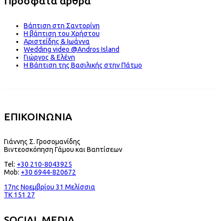
Πρόσφατα άρθρα
Βάπτιση στη Σαντορίνη
Η βάπτιση του Χρήστου
Αριστείδης & Ιωάννα
Wedding video @Andros Island
Γιώργος & Ελένη
Η Βάπτιση της Βασιλικής στην Πάτμο
ΕΠΙΚΟΙΝΩΝΙΑ
Γιάννης Σ. Γροσομανίδης
Βιντεοσκόπηση Γάμου και Βαπτίσεων
Tel:
+30 210-8043925
Mob:
+30 6944-820672
17ης Νοεμβρίου 31 Μελίσσια
TK 151 27
SOCIAL MEDIA