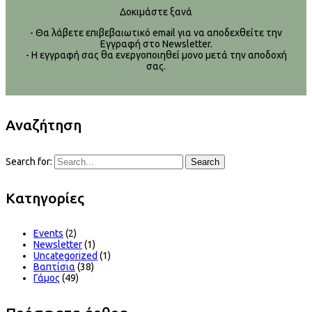
Δοκιμάστε ξανά
- Θα λάβετε επιβεβαιωτικό email για να αποδεχθείτε την
Εγγραφή στο Newsletter.
- Η εγγραφή σας θα ενεργοποιηθεί μονο μετά την αποδοχή
σας.
Αναζήτηση
Search for:
Search
Kατηγορίες
Events
(2)
Newsletter
(1)
Uncategorized
(1)
Βαπτίσια
(38)
Γάμος
(49)