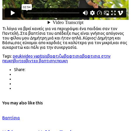
Τι λόγια να βρεί κανείς για να περιγράψει ένα παιδάκι σαν τον
Παντελή..Στα βαπτίσια του απέδειξε πως είναι γνήσιος απόγονος
του φίλου μου Δημήτρη μιά και ήταν απλά..Κύριος! Δημήτρη και
Βάσω,σας εύχομαι απο καρδιάς τα καλύτερα για τον μικρό,και σας
ευχαριστώ και πάλι για την συνεργασία.
Tags:
peuki
video vaptisis
βαφτιζω
βαφτισια
βαφτισια στην
πευκη
βιντεο
βιντεο βαπτισης
πευκη
Share:
You may also like this
Βαπτίσια