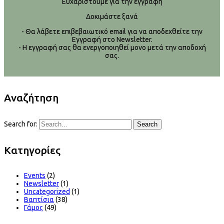
Ευχαριστούμε για την εγγραφή
Δοκιμάστε ξανά
- Θα λάβετε επιβεβαιωτικό email για να αποδεχθείτε την
Εγγραφή στο Newsletter.
- Η εγγραφή σας θα ενεργοποιηθεί μονο μετά την αποδοχή
σας.
Αναζήτηση
Search for:
Search
Kατηγορίες
Events
(2)
Newsletter
(1)
Uncategorized
(1)
Βαπτίσια
(38)
Γάμος
(49)