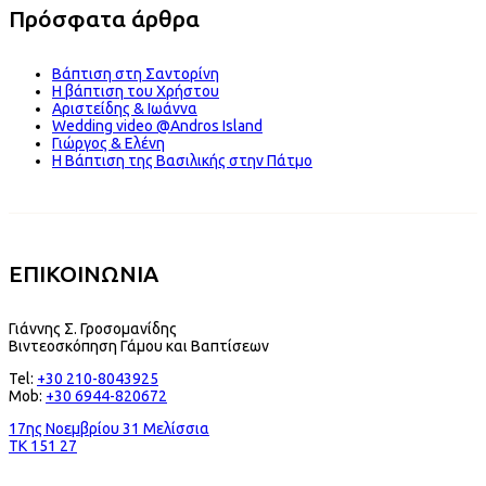
Πρόσφατα άρθρα
Βάπτιση στη Σαντορίνη
Η βάπτιση του Χρήστου
Αριστείδης & Ιωάννα
Wedding video @Andros Island
Γιώργος & Ελένη
Η Βάπτιση της Βασιλικής στην Πάτμο
ΕΠΙΚΟΙΝΩΝΙΑ
Γιάννης Σ. Γροσομανίδης
Βιντεοσκόπηση Γάμου και Βαπτίσεων
Tel:
+30 210-8043925
Mob:
+30 6944-820672
17ης Νοεμβρίου 31 Μελίσσια
TK 151 27