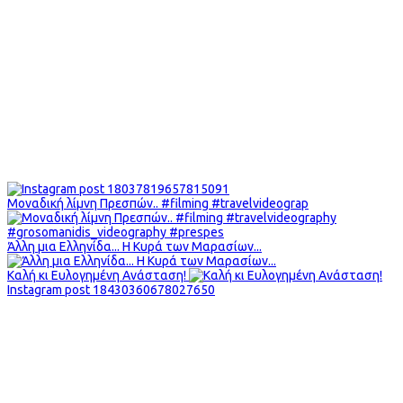
Μοναδική λίμνη Πρεσπών.. #filming #travelvideograp
Άλλη μια Ελληνίδα... Η Κυρά των Μαρασίων...
Καλή κι Ευλογημένη Ανάσταση!
Instagram post 18430360678027650