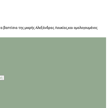
 τα βαπτίσια της μικρής Αλεξάνδρας Λουκίας,και ομολογουμένος