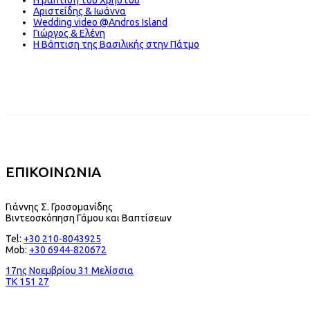
Αριστείδης & Ιωάννα
Wedding video @Andros Island
Γιώργος & Ελένη
Η Βάπτιση της Βασιλικής στην Πάτμο
ΕΠΙΚΟΙΝΩΝΙΑ
Γιάννης Σ. Γροσομανίδης
Βιντεοσκόπηση Γάμου και Βαπτίσεων
Tel:
+30 210-8043925
Mob:
+30 6944-820672
17ης Νοεμβρίου 31 Μελίσσια
TK 151 27