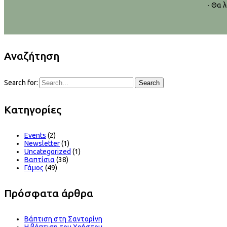
- Θα 
Αναζήτηση
Search for:
Search
Kατηγορίες
Events
(2)
Newsletter
(1)
Uncategorized
(1)
Βαπτίσια
(38)
Γάμος
(49)
Πρόσφατα άρθρα
Βάπτιση στη Σαντορίνη
Η βάπτιση του Χρήστου