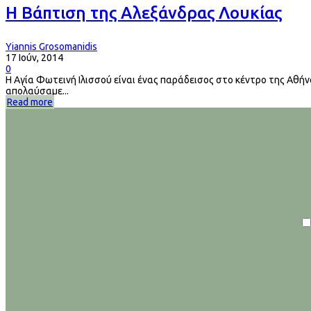
H Bάπτιση της Αλεξάνδρας Λουκίας
Yiannis Grosomanidis
17 Ιούν, 2014
0
Η Αγία Φωτεινή Ιλισσού είναι ένας παράδεισος στο κέντρο της Αθήν
απολαύσαμε...
Read more