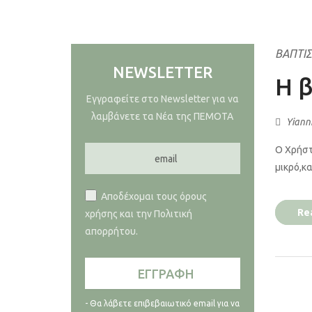
ΒΑΠΤΊΣ
NEWSLETTER
H β
Εγγραφείτε στο Newsletter για να
λαμβάνετε τα Νέα της ΠΕΜΟΤΑ
Yiann
Ο Xρήστ
μικρό,κα
Αποδέχομαι τους όρους
Re
χρήσης και την Πολιτική
απορρήτου.
- Θα λάβετε επιβεβαιωτικό email για να