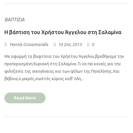
ΒΑΠΤΊΣΙΑ
Η βάπτιση του Χρήστου Άγγελου στη Σαλαμίνα
Yiannis Grosomanidis
16 Σεπ, 2013
0
Με αφορμή τα βαφτίσια του Χρήστου Άγγελου,βρεθήκαμε την
προπερασμένη Κυριακή στη Σαλαμίνα.Τι να πει κανείς για την
φιλοξενία της οικογένειας και των φίλων της Πηνελόπης..Και
βέβαια,ο μικρός,σωστός κύριος καθ' όλη...
Read More