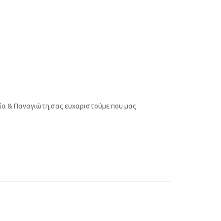
ρία & Παναγιώτη,σας ευχαριστούμε που μας