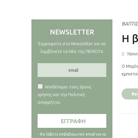
ΒΑΠΤΊΣ
NEWSLETTER
H 
Εγγραφείτε στο Newsletter για να
λαμβάνετε τα Νέα της ΠΕΜΟΤΑ
Yiann
Ο Μαρίν
εμπιστε
Αποδέχομαι τους όρους
Re
χρήσης και την Πολιτική
απορρήτου.
- Θα λάβετε επιβεβαιωτικό email για να