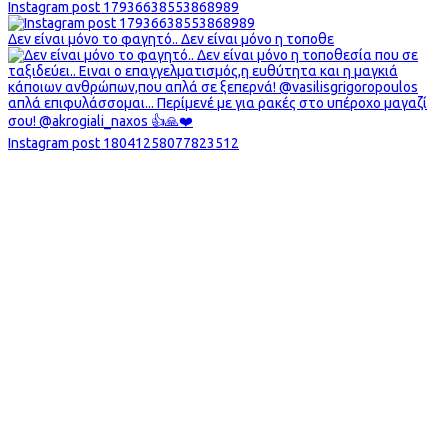
Instagram post 17936638553868989
Δεν είναι μόνο το φαγητό.. Δεν είναι μόνο η τοποθε
Instagram post 18041258077823512