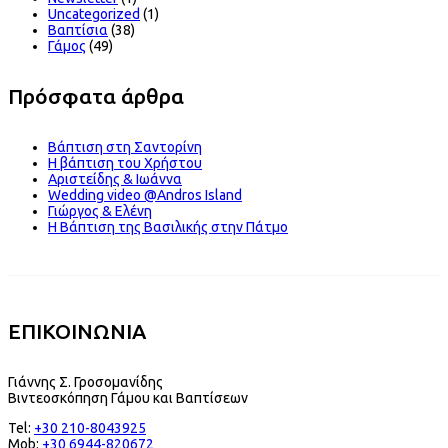
Uncategorized
(1)
Βαπτίσια
(38)
Γάμος
(49)
Πρόσφατα άρθρα
Βάπτιση στη Σαντορίνη
Η βάπτιση του Χρήστου
Αριστείδης & Ιωάννα
Wedding video @Andros Island
Γιώργος & Ελένη
Η Βάπτιση της Βασιλικής στην Πάτμο
ΕΠΙΚΟΙΝΩΝΙΑ
Γιάννης Σ. Γροσομανίδης
Βιντεοσκόπηση Γάμου και Βαπτίσεων
Tel:
+30 210-8043925
Mob:
+30 6944-820672