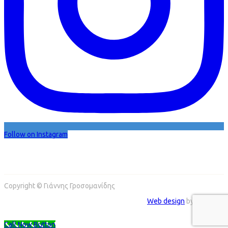
Follow on Instagram
Copyright © Γιάννης Γροσομανίδης
Web design
by Addicted
Call Now Button