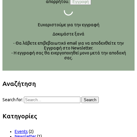
απορρήτου.
Ευχαριστούμε για την εγγραφή
Δοκιμάστε ξανά
- Θα λάβετε επιβεβαιωτικό email για να αποδεχθείτε την
Εγγραφή στο Newsletter.
- Η εγγραφή σας θα ενεργοποιηθεί μονο μετά την αποδοχή
σας.
Αναζήτηση
Search for:
Search
Kατηγορίες
Events
(2)
Newsletter
(1)