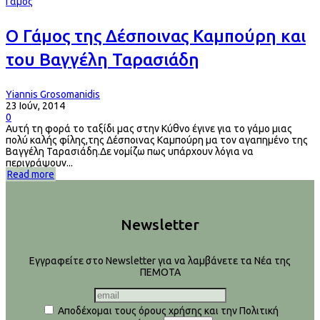
Γάμος
Ο Γάμος της Δέσποινας Καμπούρη και
του Βαγγέλη Ταρασιάδη
Yiannis Grosomanidis
23 Ιούν, 2014
0
Aυτή τη φορά το ταξίδι μας στην Κύθνο έγινε για το γάμο μιας
πολύ καλής φίλης,της Δέσποινας Καμπούρη μα τον αγαπημένο της
Βαγγέλη Ταρασιάδη.Δε νομίζω πως υπάρχουν λόγια να
περιγράψουν...
Read more
Newsletter
Εγγραφείτε στο Newsletter για να λαμβάνετε τα Νέα της
ΠΕΜΟΤΑ
Αποδέχομαι τους όρους χρήσης και την Πολιτική