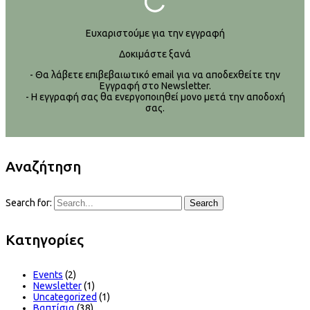
Ευχαριστούμε για την εγγραφή
Δοκιμάστε ξανά
- Θα λάβετε επιβεβαιωτικό email για να αποδεχθείτε την
Εγγραφή στο Newsletter.
- Η εγγραφή σας θα ενεργοποιηθεί μονο μετά την αποδοχή
σας.
Αναζήτηση
Search for:
Search
Kατηγορίες
Events
(2)
Newsletter
(1)
Uncategorized
(1)
Βαπτίσια
(38)