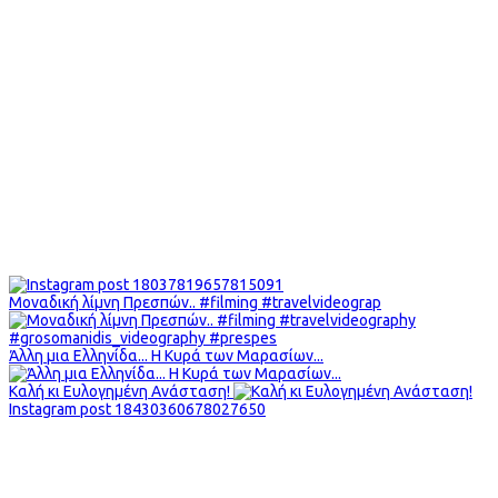
Μοναδική λίμνη Πρεσπών.. #filming #travelvideograp
Άλλη μια Ελληνίδα... Η Κυρά των Μαρασίων...
Καλή κι Ευλογημένη Ανάσταση!
Instagram post 18430360678027650