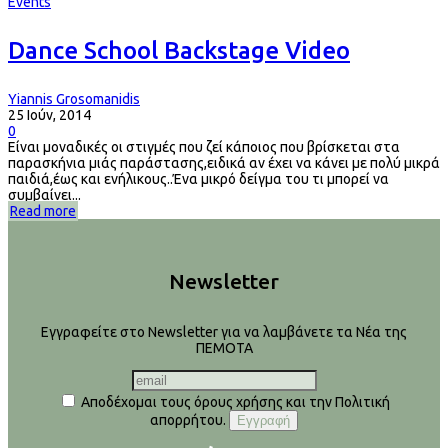
Events
Dance School Backstage Video
Yiannis Grosomanidis
25 Ιούν, 2014
0
Είναι μοναδικές οι στιγμές που ζεί κάποιος που βρίσκεται στα
παρασκήνια μιάς παράστασης,ειδικά αν έχει να κάνει με πολύ μικρά
παιδιά,έως και ενήλικους..Ένα μικρό δείγμα του τι μπορεί να
συμβαίνει...
Read more
Newsletter
Εγγραφείτε στο Newsletter για να λαμβάνετε τα Νέα της
ΠΕΜΟΤΑ
Αποδέχομαι τους όρους χρήσης και την Πολιτική
απορρήτου.