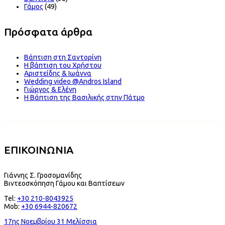
Γάμος
(49)
Πρόσφατα άρθρα
Βάπτιση στη Σαντορίνη
Η βάπτιση του Χρήστου
Αριστείδης & Ιωάννα
Wedding video @Andros Island
Γιώργος & Ελένη
Η Βάπτιση της Βασιλικής στην Πάτμο
ΕΠΙΚΟΙΝΩΝΙΑ
Γιάννης Σ. Γροσομανίδης
Βιντεοσκόπηση Γάμου και Βαπτίσεων
Tel:
+30 210-8043925
Mob:
+30 6944-820672
17ης Νοεμβρίου 31 Μελίσσια