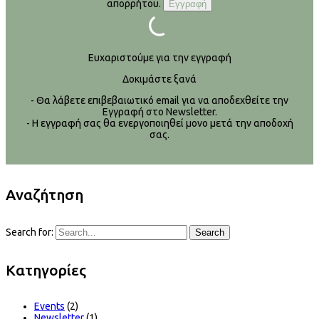
απορρήτου.
Ευχαριστούμε για την εγγραφή
Δοκιμάστε ξανά
- Θα λάβετε επιβεβαιωτικό email για να αποδεχθείτε την
Εγγραφή στο Newsletter.
- Η εγγραφή σας θα ενεργοποιηθεί μονο μετά την αποδοχή
σας.
Αναζήτηση
Search for:
Search
Kατηγορίες
Events
(2)
Newsletter
(1)