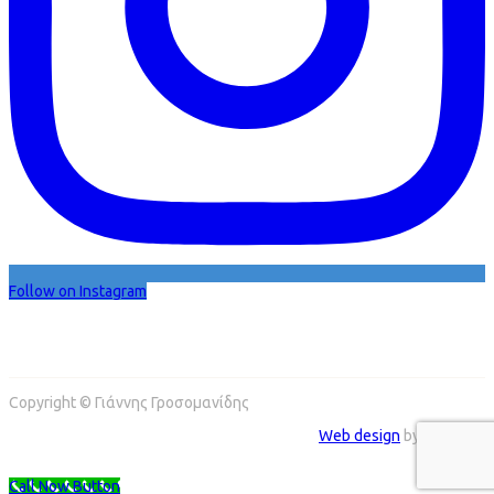
Follow on Instagram
Copyright © Γιάννης Γροσομανίδης
Web design
by Addicted
Call Now Button