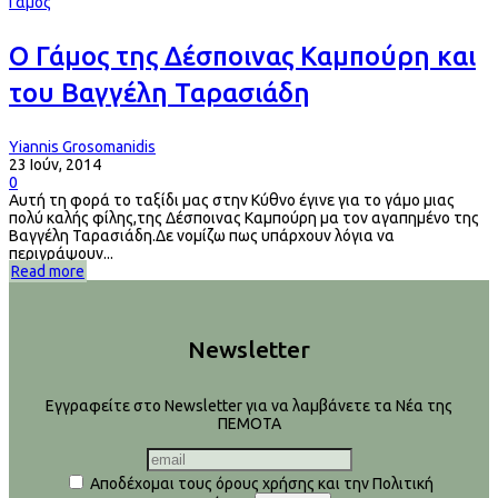
Γάμος
Ο Γάμος της Δέσποινας Καμπούρη και
του Βαγγέλη Ταρασιάδη
Yiannis Grosomanidis
23 Ιούν, 2014
0
Aυτή τη φορά το ταξίδι μας στην Κύθνο έγινε για το γάμο μιας
πολύ καλής φίλης,της Δέσποινας Καμπούρη μα τον αγαπημένο της
Βαγγέλη Ταρασιάδη.Δε νομίζω πως υπάρχουν λόγια να
περιγράψουν...
Read more
Newsletter
Εγγραφείτε στο Newsletter για να λαμβάνετε τα Νέα της
ΠΕΜΟΤΑ
Αποδέχομαι τους όρους χρήσης και την Πολιτική