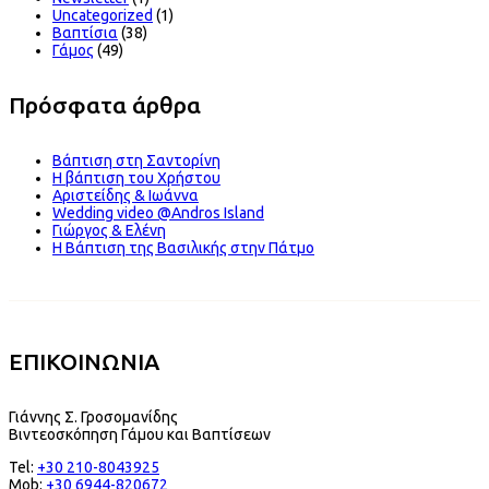
Uncategorized
(1)
Βαπτίσια
(38)
Γάμος
(49)
Πρόσφατα άρθρα
Βάπτιση στη Σαντορίνη
Η βάπτιση του Χρήστου
Αριστείδης & Ιωάννα
Wedding video @Andros Island
Γιώργος & Ελένη
Η Βάπτιση της Βασιλικής στην Πάτμο
ΕΠΙΚΟΙΝΩΝΙΑ
Γιάννης Σ. Γροσομανίδης
Βιντεοσκόπηση Γάμου και Βαπτίσεων
Tel:
+30 210-8043925
Mob:
+30 6944-820672