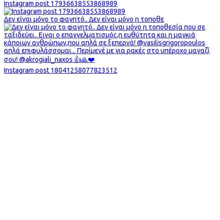
Instagram post 17936638553868989
Δεν είναι μόνο το φαγητό.. Δεν είναι μόνο η τοποθε
Instagram post 18041258077823512