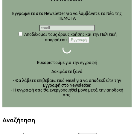
Εγγραφείτε στο Newsletter για να λαμβάνετε τα Νέα της
ΠΕΜΟΤΑ
Αποδέχομαι τους όρους χρήσης και την Πολιτική
απορρήτου.
Ευχαριστούμε για την εγγραφή
Δοκιμάστε ξανά
- Θα λάβετε επιβεβαιωτικό email για να αποδεχθείτε την
Εγγραφή στο Newsletter.
- Η εγγραφή σας θα ενεργοποιηθεί μονο μετά την αποδοχή
σας.
Αναζήτηση