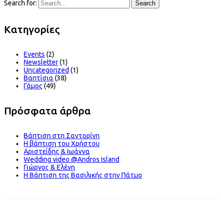
Search for:
Search
Kατηγορίες
Events
(2)
Newsletter
(1)
Uncategorized
(1)
Βαπτίσια
(38)
Γάμος
(49)
Πρόσφατα άρθρα
Βάπτιση στη Σαντορίνη
Η βάπτιση του Χρήστου
Αριστείδης & Ιωάννα
Wedding video @Andros Island
Γιώργος & Ελένη
Η Βάπτιση της Βασιλικής στην Πάτμο