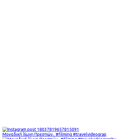
Μοναδική λίμνη Πρεσπών.. #filming #travelvideograp