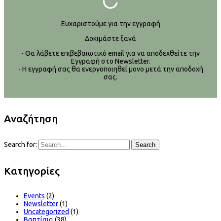
Ευχαριστούμε για την εγγραφή
Δοκιμάστε ξανά
- Θα λάβετε επιβεβαιωτικό email για να αποδεχθείτε την
Εγγραφή στο Newsletter.
- Η εγγραφή σας θα ενεργοποιηθεί μονο μετά την αποδοχή
σας.
Αναζήτηση
Search for:
Search
Kατηγορίες
Events
(2)
Newsletter
(1)
Uncategorized
(1)
Βαπτίσια
(38)