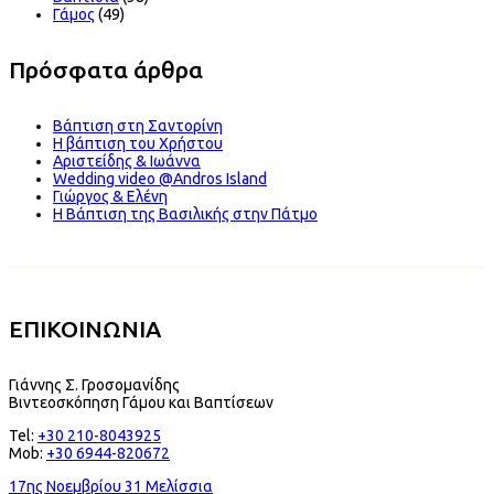
Γάμος
(49)
Πρόσφατα άρθρα
Βάπτιση στη Σαντορίνη
Η βάπτιση του Χρήστου
Αριστείδης & Ιωάννα
Wedding video @Andros Island
Γιώργος & Ελένη
Η Βάπτιση της Βασιλικής στην Πάτμο
ΕΠΙΚΟΙΝΩΝΙΑ
Γιάννης Σ. Γροσομανίδης
Βιντεοσκόπηση Γάμου και Βαπτίσεων
Tel:
+30 210-8043925
Mob:
+30 6944-820672
17ης Νοεμβρίου 31 Μελίσσια