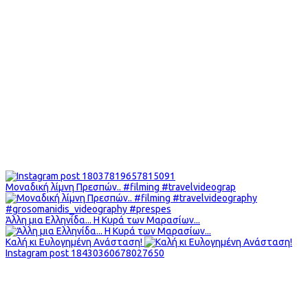
Μοναδική λίμνη Πρεσπών.. #filming #travelvideograp
Άλλη μια Ελληνίδα... Η Κυρά των Μαρασίων...
Καλή κι Ευλογημένη Ανάσταση!
Instagram post 18430360678027650