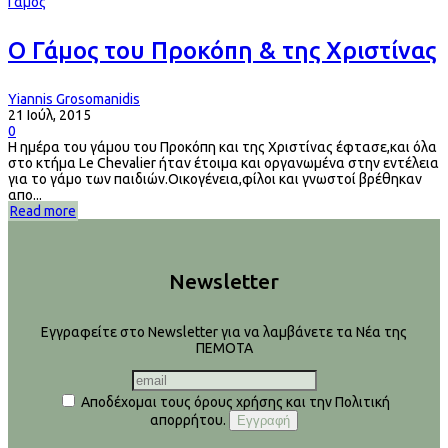
Γάμος
O Γάμος του Προκόπη & της Χριστίνας
Yiannis Grosomanidis
21 Ιούλ, 2015
0
Η ημέρα του γάμου του Προκόπη και της Χριστίνας έφτασε,και όλα
στο κτήμα Le Chevalier ήταν έτοιμα και οργανωμένα στην εντέλεια
για το γάμο των παιδιών.Οικογένεια,φίλοι και γνωστοί βρέθηκαν
απο...
Read more
Newsletter
Εγγραφείτε στο Newsletter για να λαμβάνετε τα Νέα της
ΠΕΜΟΤΑ
Αποδέχομαι τους όρους χρήσης και την Πολιτική
απορρήτου.