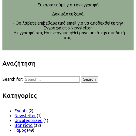
Ευχαριστούμε για την εγγραφή
Δοκιμάστε ξανά
- Θα λάβετε επιβεβαιωτικό email για να αποδεχθείτε την
Εγγραφή στο Newsletter.
- Η εγγραφή σας θα ενεργοποιηθεί μονο μετά την αποδοχή
σας.
Αναζήτηση
Search for:
Search
Kατηγορίες
Events
(2)
Newsletter
(1)
Uncategorized
(1)
Βαπτίσια
(38)
Γάμος
(49)