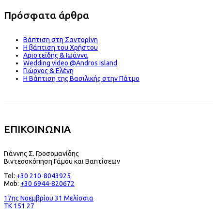
Πρόσφατα άρθρα
Βάπτιση στη Σαντορίνη
Η βάπτιση του Χρήστου
Αριστείδης & Ιωάννα
Wedding video @Andros Island
Γιώργος & Ελένη
Η Βάπτιση της Βασιλικής στην Πάτμο
ΕΠΙΚΟΙΝΩΝΙΑ
Γιάννης Σ. Γροσομανίδης
Βιντεοσκόπηση Γάμου και Βαπτίσεων
Tel:
+30 210-8043925
Mob:
+30 6944-820672
17ης Νοεμβρίου 31 Μελίσσια
TK 151 27