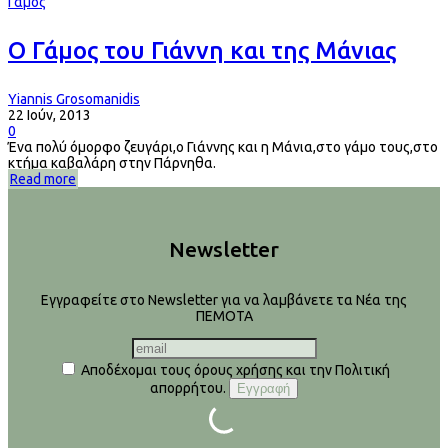
Γάμος
Ο Γάμος του Γιάννη και της Μάνιας
Yiannis Grosomanidis
22 Ιούν, 2013
0
Ένα πολύ όμορφο ζευγάρι,ο Γιάννης και η Μάνια,στο γάμο τους,στο
κτήμα καβαλάρη στην Πάρνηθα.
Read more
Newsletter
Εγγραφείτε στο Newsletter για να λαμβάνετε τα Νέα της
ΠΕΜΟΤΑ
Αποδέχομαι τους όρους χρήσης και την Πολιτική
απορρήτου.