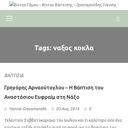
Tags: ναξος κοκλα
ΒΑΠΤΊΣΙΑ
Γρηγόρης Αρναούτογλου – Η Βάπτιση του
Αναστάσιου Ευφραίμ στη Νάξο
Yiannis Grosomanidis
03 Αυγ, 2014
0
Τελευταίο Σαββατοκύριακο του Ιουλίου και τι καλύτερο απο ένα
σύντομο ταξίδι στη Νάξο,αυτή τη φορά για τα βαφτίσια του