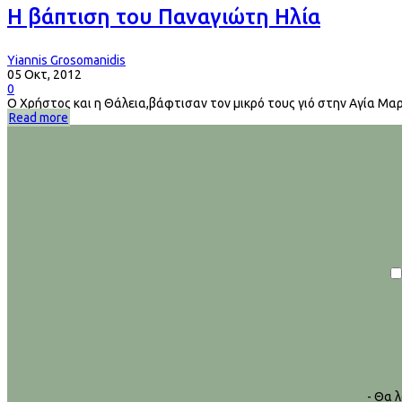
H βάπτιση του Παναγιώτη Ηλία
Yiannis Grosomanidis
05 Οκτ, 2012
0
Ο Xρήστος και η Θάλεια,βάφτισαν τον μικρό τους γιό στην Αγία Μαρί
Read more
- Θα 