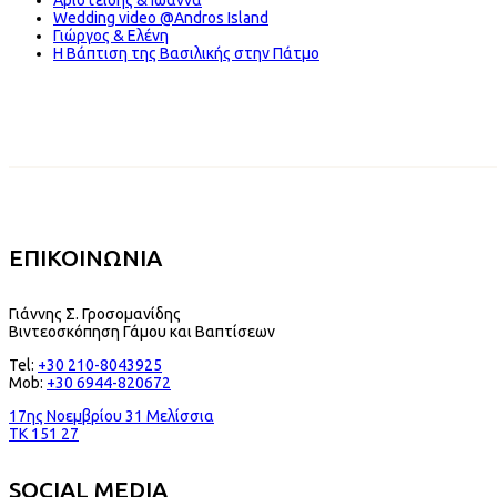
Wedding video @Andros Island
Γιώργος & Ελένη
Η Βάπτιση της Βασιλικής στην Πάτμο
ΕΠΙΚΟΙΝΩΝΙΑ
Γιάννης Σ. Γροσομανίδης
Βιντεοσκόπηση Γάμου και Βαπτίσεων
Tel:
+30 210-8043925
Mob:
+30 6944-820672
17ης Νοεμβρίου 31 Μελίσσια
TK 151 27
SOCIAL MEDIA