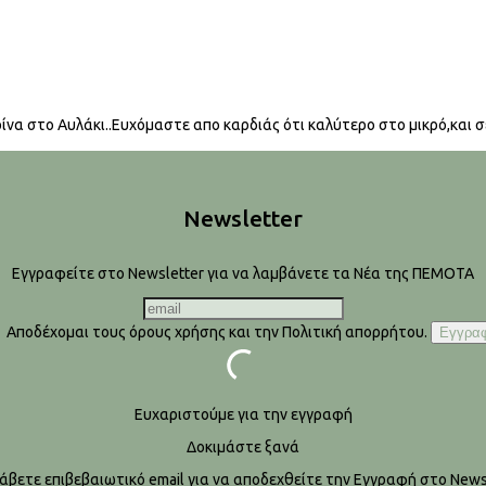
να στο Αυλάκι..Ευχόμαστε απο καρδιάς ότι καλύτερο στο μικρό,και σε
Newsletter
Εγγραφείτε στο Newsletter για να λαμβάνετε τα Νέα της ΠΕΜΟΤΑ
Αποδέχομαι τους όρους χρήσης και την Πολιτική απορρήτου.
Ευχαριστούμε για την εγγραφή
Δοκιμάστε ξανά
λάβετε επιβεβαιωτικό email για να αποδεχθείτε την Εγγραφή στο Newsl