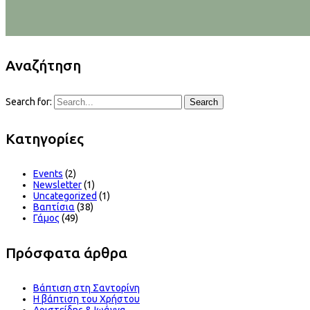
Αναζήτηση
Search for:
Search
Kατηγορίες
Events
(2)
Newsletter
(1)
Uncategorized
(1)
Βαπτίσια
(38)
Γάμος
(49)
Πρόσφατα άρθρα
Βάπτιση στη Σαντορίνη
Η βάπτιση του Χρήστου
Αριστείδης & Ιωάννα