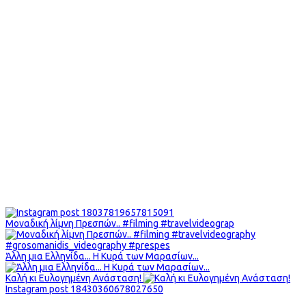
Μοναδική λίμνη Πρεσπών.. #filming #travelvideograp
Άλλη μια Ελληνίδα... Η Κυρά των Μαρασίων...
Καλή κι Ευλογημένη Ανάσταση!
Instagram post 18430360678027650