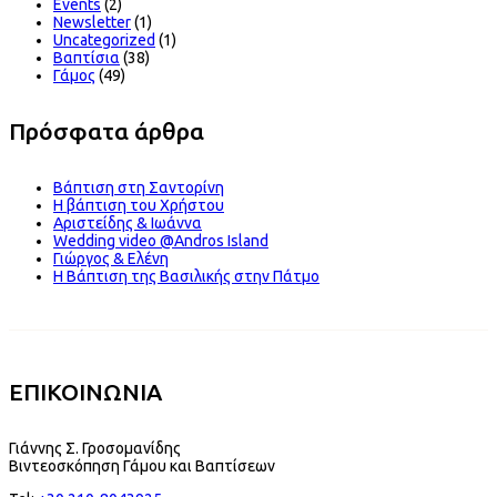
Events
(2)
Newsletter
(1)
Uncategorized
(1)
Βαπτίσια
(38)
Γάμος
(49)
Πρόσφατα άρθρα
Βάπτιση στη Σαντορίνη
Η βάπτιση του Χρήστου
Αριστείδης & Ιωάννα
Wedding video @Andros Island
Γιώργος & Ελένη
Η Βάπτιση της Βασιλικής στην Πάτμο
ΕΠΙΚΟΙΝΩΝΙΑ
Γιάννης Σ. Γροσομανίδης
Βιντεοσκόπηση Γάμου και Βαπτίσεων