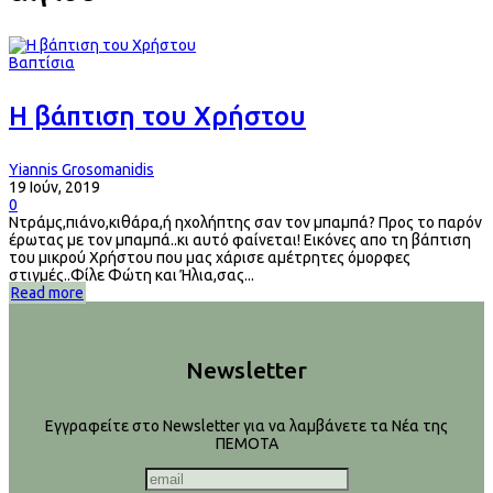
Βαπτίσια
Η βάπτιση του Χρήστου
Yiannis Grosomanidis
19 Ιούν, 2019
0
Ντράμς,πιάνο,κιθάρα,ή ηχολήπτης σαν τον μπαμπά? Προς το παρόν
έρωτας με τον μπαμπά..κι αυτό φαίνεται! Εικόνες απο τη βάπτιση
του μικρού Χρήστου που μας χάρισε αμέτρητες όμορφες
στιγμές..Φίλε Φώτη και Ήλια,σας...
Read more
Newsletter
Εγγραφείτε στο Newsletter για να λαμβάνετε τα Νέα της
ΠΕΜΟΤΑ