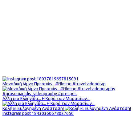
Μοναδική λίμνη Πρεσπών.. #filming #travelvideograp
Άλλη μια Ελληνίδα... Η Κυρά των Μαρασίων...
Καλή κι Ευλογημένη Ανάσταση!
Instagram post 18430360678027650