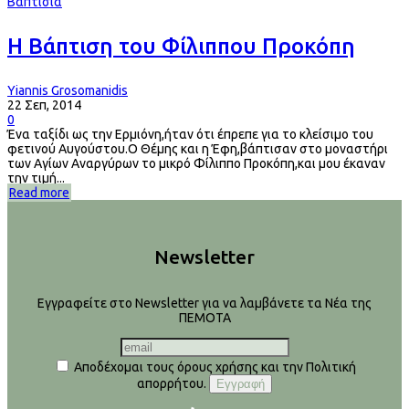
Βαπτίσια
H Βάπτιση του Φίλιππου Προκόπη
Yiannis Grosomanidis
22 Σεπ, 2014
0
Ένα ταξίδι ως την Ερμιόνη,ήταν ότι έπρεπε για το κλείσιμο του
φετινού Αυγούστου.Ο Θέμης και η Έφη,βάπτισαν στο μοναστήρι
των Αγίων Αναργύρων το μικρό Φίλιππο Προκόπη,και μου έκαναν
την τιμή...
Read more
Newsletter
Εγγραφείτε στο Newsletter για να λαμβάνετε τα Νέα της
ΠΕΜΟΤΑ
Αποδέχομαι τους όρους χρήσης και την Πολιτική
απορρήτου.