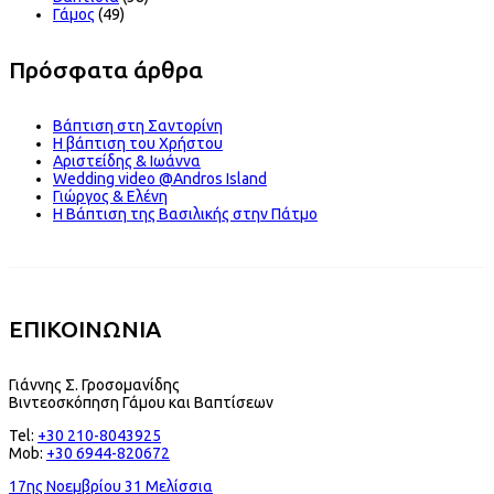
Γάμος
(49)
Πρόσφατα άρθρα
Βάπτιση στη Σαντορίνη
Η βάπτιση του Χρήστου
Αριστείδης & Ιωάννα
Wedding video @Andros Island
Γιώργος & Ελένη
Η Βάπτιση της Βασιλικής στην Πάτμο
ΕΠΙΚΟΙΝΩΝΙΑ
Γιάννης Σ. Γροσομανίδης
Βιντεοσκόπηση Γάμου και Βαπτίσεων
Tel:
+30 210-8043925
Mob:
+30 6944-820672
17ης Νοεμβρίου 31 Μελίσσια