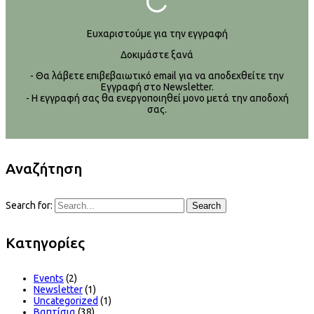
Ευχαριστούμε για την εγγραφή
Δοκιμάστε ξανά
- Θα λάβετε επιβεβαιωτικό email για να αποδεχθείτε την
Εγγραφή στο Newsletter.
- Η εγγραφή σας θα ενεργοποιηθεί μονο μετά την αποδοχή
σας.
Αναζήτηση
Search for:
Search
Kατηγορίες
Events
(2)
Newsletter
(1)
Uncategorized
(1)
Βαπτίσια
(38)