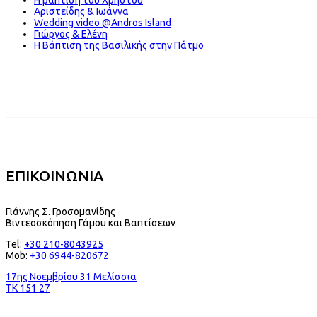
Αριστείδης & Ιωάννα
Wedding video @Andros Island
Γιώργος & Ελένη
Η Βάπτιση της Βασιλικής στην Πάτμο
ΕΠΙΚΟΙΝΩΝΙΑ
Γιάννης Σ. Γροσομανίδης
Βιντεοσκόπηση Γάμου και Βαπτίσεων
Tel:
+30 210-8043925
Mob:
+30 6944-820672
17ης Νοεμβρίου 31 Μελίσσια
TK 151 27