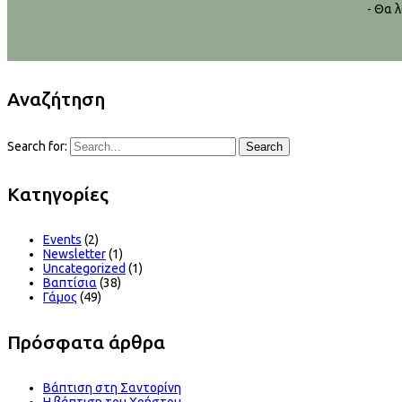
- Θα 
Αναζήτηση
Search for:
Search
Kατηγορίες
Events
(2)
Newsletter
(1)
Uncategorized
(1)
Βαπτίσια
(38)
Γάμος
(49)
Πρόσφατα άρθρα
Βάπτιση στη Σαντορίνη
Η βάπτιση του Χρήστου