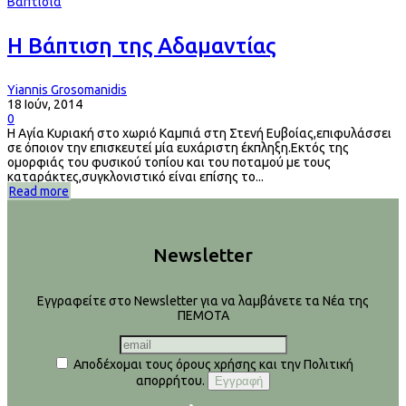
Βαπτίσια
Η Βάπτιση της Αδαμαντίας
Yiannis Grosomanidis
18 Ιούν, 2014
0
Η Αγία Κυριακή στο χωριό Καμπιά στη Στενή Ευβοίας,επιφυλάσσει
σε όποιον την επισκευτεί μία ευχάριστη έκπληξη.Εκτός της
ομορφιάς του φυσικού τοπίου και του ποταμού με τους
καταράκτες,συγκλονιστικό είναι επίσης το...
Read more
Newsletter
Εγγραφείτε στο Newsletter για να λαμβάνετε τα Νέα της
ΠΕΜΟΤΑ
Αποδέχομαι τους όρους χρήσης και την Πολιτική
απορρήτου.