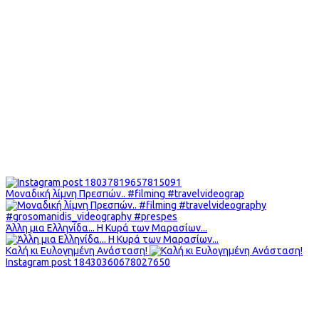
Μοναδική λίμνη Πρεσπών.. #filming #travelvideograp
Άλλη μια Ελληνίδα... Η Κυρά των Μαρασίων...
Καλή κι Ευλογημένη Ανάσταση!
Instagram post 18430360678027650