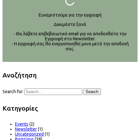
Ευχαριστούμε για την εγγραφή
Δοκιμάστε ξανά
- Θα λάβετε επιβεβαιωτικό email για να αποδεχθείτε την
Εγγραφή στο Newsletter.
- Η εγγραφή σας θα ενεργοποιηθεί μονο μετά την αποδοχή
σας.
Αναζήτηση
Search for:
Search
Kατηγορίες
Events
(2)
Newsletter
(1)
Uncategorized
(1)
Βαπτίσια
(38)