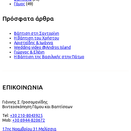
Γάμος
(49)
Πρόσφατα άρθρα
Βάπτιση στη Σαντορίνη
Η βάπτιση του Χρήστου
Αριστείδης & Ιωάννα
Wedding video @Andros Island
Γιώργος & Ελένη
Η Βάπτιση της Βασιλικής στην Πάτμο
ΕΠΙΚΟΙΝΩΝΙΑ
Γιάννης Σ. Γροσομανίδης
Βιντεοσκόπηση Γάμου και Βαπτίσεων
Tel:
+30 210-8043925
Mob:
+30 6944-820672
17ης Νοεμβρίου 31 Μελίσσια