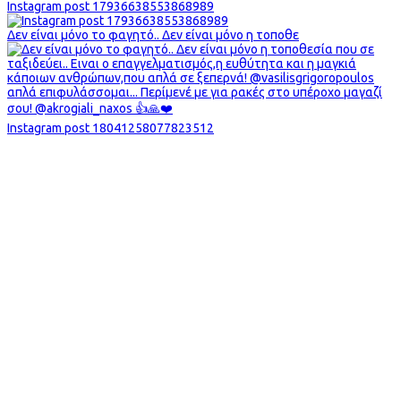
Instagram post 17936638553868989
Δεν είναι μόνο το φαγητό.. Δεν είναι μόνο η τοποθε
Instagram post 18041258077823512