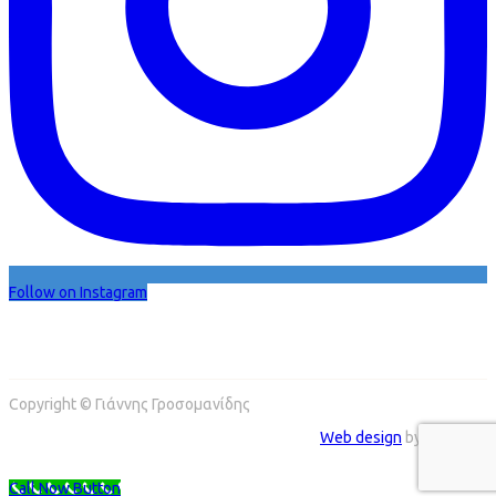
Follow on Instagram
Copyright © Γιάννης Γροσομανίδης
Web design
by Addicted
Call Now Button