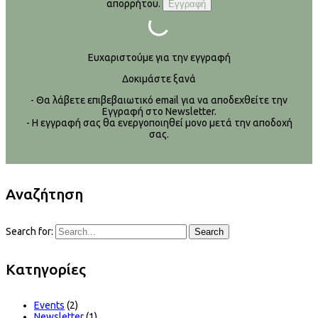
απορρήτου.
Ευχαριστούμε για την εγγραφή
Δοκιμάστε ξανά
- Θα λάβετε επιβεβαιωτικό email για να αποδεχθείτε την
Εγγραφή στο Newsletter.
- Η εγγραφή σας θα ενεργοποιηθεί μονο μετά την αποδοχή
σας.
Αναζήτηση
Search for:
Search
Kατηγορίες
Events
(2)
Newsletter
(1)