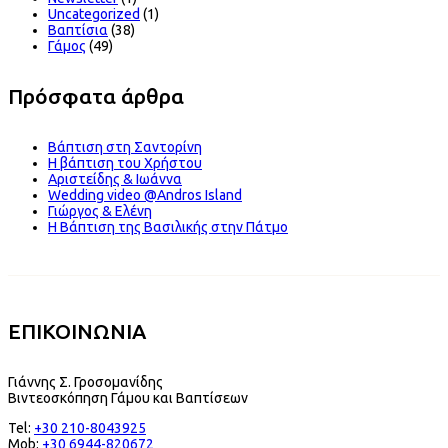
Uncategorized
(1)
Βαπτίσια
(38)
Γάμος
(49)
Πρόσφατα άρθρα
Βάπτιση στη Σαντορίνη
Η βάπτιση του Χρήστου
Αριστείδης & Ιωάννα
Wedding video @Andros Island
Γιώργος & Ελένη
Η Βάπτιση της Βασιλικής στην Πάτμο
ΕΠΙΚΟΙΝΩΝΙΑ
Γιάννης Σ. Γροσομανίδης
Βιντεοσκόπηση Γάμου και Βαπτίσεων
Tel:
+30 210-8043925
Mob:
+30 6944-820672