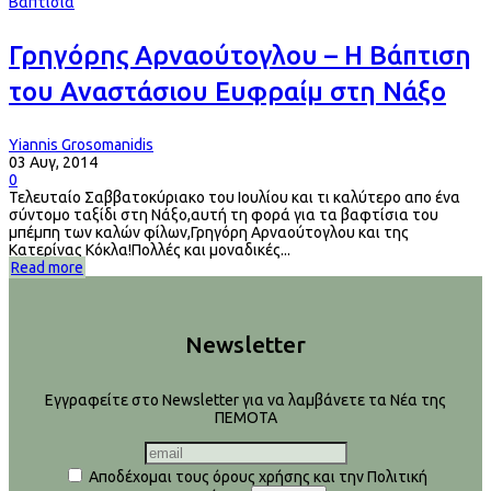
Βαπτίσια
Γρηγόρης Αρναούτογλου – Η Βάπτιση
του Αναστάσιου Ευφραίμ στη Νάξο
Yiannis Grosomanidis
03 Αυγ, 2014
0
Τελευταίο Σαββατοκύριακο του Ιουλίου και τι καλύτερο απο ένα
σύντομο ταξίδι στη Νάξο,αυτή τη φορά για τα βαφτίσια του
μπέμπη των καλών φίλων,Γρηγόρη Αρναούτογλου και της
Κατερίνας Κόκλα!Πολλές και μοναδικές...
Read more
Newsletter
Εγγραφείτε στο Newsletter για να λαμβάνετε τα Νέα της
ΠΕΜΟΤΑ
Αποδέχομαι τους όρους χρήσης και την Πολιτική