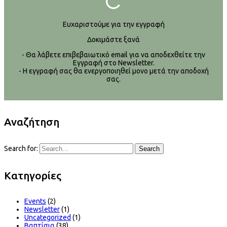
Ευχαριστούμε για την εγγραφή
Δοκιμάστε ξανά
- Θα λάβετε επιβεβαιωτικό email για να αποδεχθείτε την
Εγγραφή στο Newsletter.
- Η εγγραφή σας θα ενεργοποιηθεί μονο μετά την αποδοχή
σας.
Αναζήτηση
Search for:
Search
Kατηγορίες
Events
(2)
Newsletter
(1)
Uncategorized
(1)
Βαπτίσια
(38)