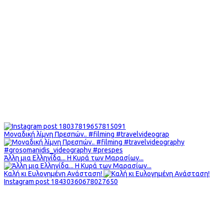
Μοναδική λίμνη Πρεσπών.. #filming #travelvideograp
Άλλη μια Ελληνίδα... Η Κυρά των Μαρασίων...
Καλή κι Ευλογημένη Ανάσταση!
Instagram post 18430360678027650