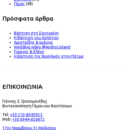
Γάμος
(49)
Πρόσφατα άρθρα
Βάπτιση στη Σαντορίνη
Η βάπτιση του Χρήστου
Αριστείδης & Ιωάννα
Wedding video @Andros Island
Γιώργος & Ελένη
Η Βάπτιση της Βασιλικής στην Πάτμο
ΕΠΙΚΟΙΝΩΝΙΑ
Γιάννης Σ. Γροσομανίδης
Βιντεοσκόπηση Γάμου και Βαπτίσεων
Tel:
+30 210-8043925
Mob:
+30 6944-820672
17ης Νοεμβρίου 31 Μελίσσια