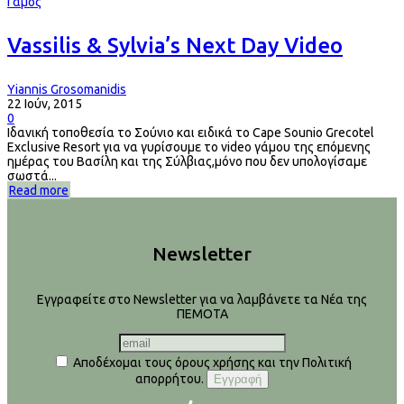
Γάμος
Vassilis & Sylvia’s Next Day Video
Yiannis Grosomanidis
22 Ιούν, 2015
0
Ιδανική τοποθεσία το Σούνιο και ειδικά το Cape Sounio Grecotel
Exclusive Resort για να γυρίσουμε το video γάμου της επόμενης
ημέρας του Βασίλη και της Σύλβιας,μόνο που δεν υπολογίσαμε
σωστά...
Read more
Newsletter
Εγγραφείτε στο Newsletter για να λαμβάνετε τα Νέα της
ΠΕΜΟΤΑ
Αποδέχομαι τους όρους χρήσης και την Πολιτική
απορρήτου.