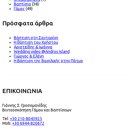
Βαπτίσια
(38)
Γάμος
(49)
Πρόσφατα άρθρα
Βάπτιση στη Σαντορίνη
Η βάπτιση του Χρήστου
Αριστείδης & Ιωάννα
Wedding video @Andros Island
Γιώργος & Ελένη
Η Βάπτιση της Βασιλικής στην Πάτμο
ΕΠΙΚΟΙΝΩΝΙΑ
Γιάννης Σ. Γροσομανίδης
Βιντεοσκόπηση Γάμου και Βαπτίσεων
Tel:
+30 210-8043925
Mob:
+30 6944-820672