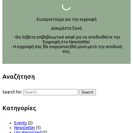
Ευχαριστούμε για την εγγραφή
Δοκιμάστε ξανά
- Θα λάβετε επιβεβαιωτικό email για να αποδεχθείτε την
Εγγραφή στο Newsletter.
- Η εγγραφή σας θα ενεργοποιηθεί μονο μετά την αποδοχή
σας.
Αναζήτηση
Search for:
Search
Kατηγορίες
Events
(2)
Newsletter
(1)
Uncategorized
(1)