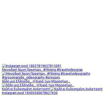
Μοναδική λίμνη Πρεσπών.. #filming #travelvideograp
Άλλη μια Ελληνίδα... Η Κυρά των Μαρασίων...
Καλή κι Ευλογημένη Ανάσταση!
Instagram post 18430360678027650