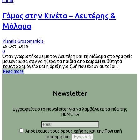
Γάμος
Γάμος στην Κινέτα – Λευτέρης &
Μάλαμα
Yiannis Grosomanidis
29 Οκτ, 2018
0
Όταν γνωριστήκαμε με τον Λευτέρη και τη Μάλαμα στο γραφείο
μου,ένοιωσα σαν να ήξερα τα παιδιά απο καιρό.Η ευθύτητά
τους,το χαμόγελο και η όρεξη για ζωή που έχουν αυτοί οι...
Read more
Newsletter
Εγγραφείτε στο Newsletter για να λαμβάνετε τα Νέα της
ΠΕΜΟΤΑ
Αποδέχομαι τους όρους χρήσης και την Πολιτική
απορρήτου.