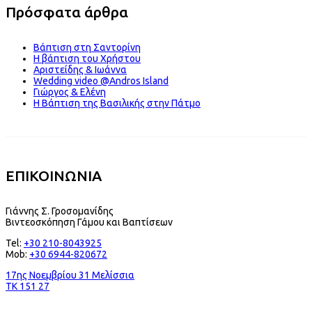
Πρόσφατα άρθρα
Βάπτιση στη Σαντορίνη
Η βάπτιση του Χρήστου
Αριστείδης & Ιωάννα
Wedding video @Andros Island
Γιώργος & Ελένη
Η Βάπτιση της Βασιλικής στην Πάτμο
ΕΠΙΚΟΙΝΩΝΙΑ
Γιάννης Σ. Γροσομανίδης
Βιντεοσκόπηση Γάμου και Βαπτίσεων
Tel:
+30 210-8043925
Mob:
+30 6944-820672
17ης Νοεμβρίου 31 Μελίσσια
TK 151 27