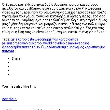
Ο Στέλιος και η Ντίνα είναι δυό άνθρωποι που ότι και να τους
πείς,θα το κάνουν!Κάπως έτσι γυρίσαμε ένα τρελό Pro wedding
video λίγες ημέρες πριν το γάμο,συνεχίσαμε με περισσότερη τρέλα
την ημέρα του γάμου τους,και καταλήξαμε λίγες ημέρες μετά στο
next day που γυρίσαμε,να αποτρελαθούμε! Όλη αυτή η τρέλα όμως
μας βγήκε δημιουργικά,και μοιραζόμαστε μαζί σας ένα πολύ μικρό
κομάτι της.Στέλιο και Ντίνα,σας ευχαριστώ πολύ για όλα,και σας
εύχομαι η ζωή σας να είναι χαρούμενη και ευτυχισμένη για πάντα!
Tags:
gala koropi
gala wedding
gamos koropi
gamos
paiania
grosomanidis
koropi wedding
video gamou
wedding
videography
Βιντεο Γαμου
βιντεοσκοπιση
Γαμος
γαμος κορωπι
γαμος
παιανια
Share:
You may also like this
Βαπτίσια