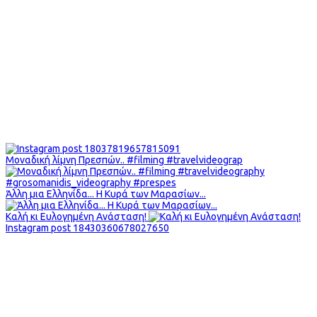
Μοναδική λίμνη Πρεσπών.. #filming #travelvideograp
Άλλη μια Ελληνίδα... Η Κυρά των Μαρασίων...
Καλή κι Ευλογημένη Ανάσταση!
Instagram post 18430360678027650