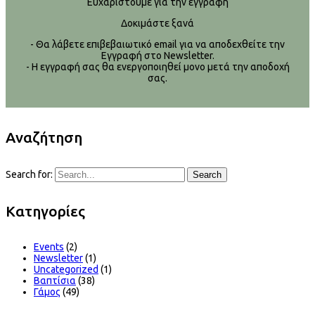
Ευχαριστούμε για την εγγραφή
Δοκιμάστε ξανά
- Θα λάβετε επιβεβαιωτικό email για να αποδεχθείτε την
Εγγραφή στο Newsletter.
- Η εγγραφή σας θα ενεργοποιηθεί μονο μετά την αποδοχή
σας.
Αναζήτηση
Search for:
Search
Kατηγορίες
Events
(2)
Newsletter
(1)
Uncategorized
(1)
Βαπτίσια
(38)
Γάμος
(49)